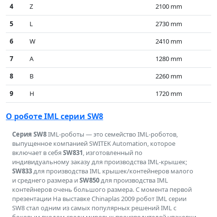
4
Z
2100 mm
5
L
2730 mm
6
W
2410 mm
7
A
1280 mm
8
B
2260 mm
9
H
1720 mm
О роботе IML серии SW8
Серия SW8
IML-роботы — это семейство IML-роботов,
выпущенное компанией SWITEK Automation, которое
включает в себя
SW831
, изготовленный по
индивидуальному заказу для производства IML-крышек;
SW833
для производства IML крышек/контейнеров малого
и среднего размера и
SW850
для производства IML
контейнеров очень большого размера. С момента первой
презентации На выставке Chinaplas 2009 робот IML серии
SW8 стал одним из самых популярных решений IML с
боковым входом среди мировых производителей упаковки