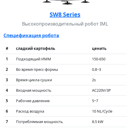
SW8 Series
Высокопроизводительный робот IML
Спецификация робота
#
сладкий картофель
ценить
1
Подходящий ИММ
150-650
2
Во время пресс-формы
0.8~3
3
Время цикла сушки
2s
4
Входная мощность
AC220V/3P
5
Рабочее давление
5~7
6
Расход воздуха
10 NL/Cycle
7
Потребляемая мощность
8.5 kW