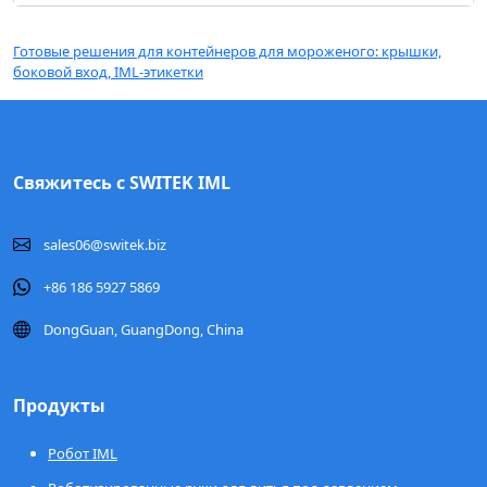
Готовые решения для контейнеров для мороженого: крышки,
боковой вход, IML-этикетки
Свяжитесь с SWITEK IML
sales06@switek.biz
+86 186 5927 5869
DongGuan, GuangDong, China
Продукты
Робот IML