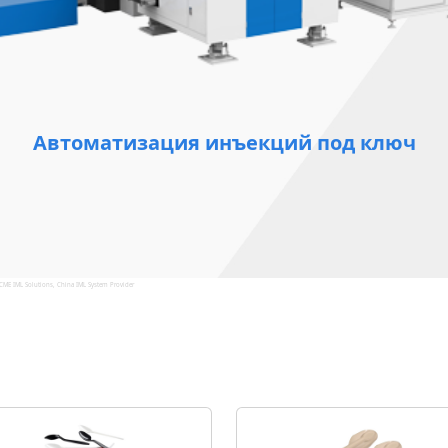
Автоматизация инъекций под ключ
CME IML Solutions, China IML System Provider