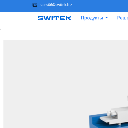
sales06@switek.biz
Продукты
Реше
.