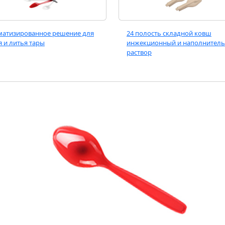
матизированное решение для
24 полость складной ковш
я и литья тары
инжекционный и наполнител
раствор