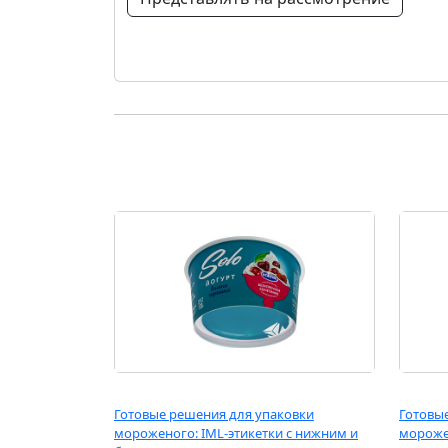
Готовые решения для упаковки
Готовы
мороженого: IML-этикетки с нижним и
мороже