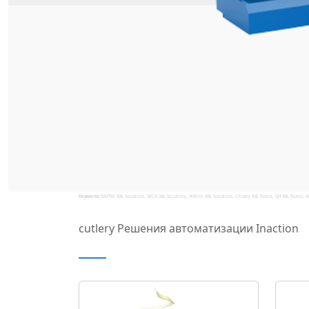
Keywords:
SWITEK IML Solutions, GECH IML Solutions, Welllih IML Solutions, Chuany IML Robot, GH IML Robot, A
cutlery Решения автоматизации Inaction