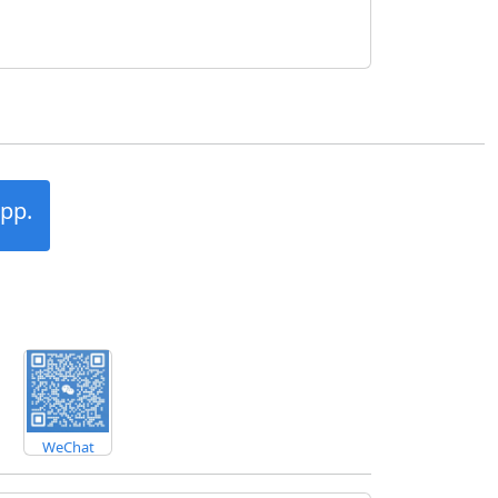
pp.
WeChat