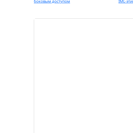
боковым доступом
IML-эти