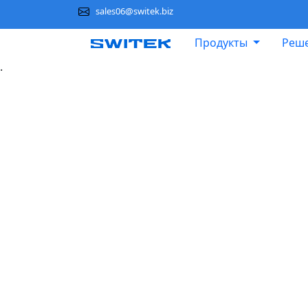
sales06@switek.biz
Продукты
Реше
.