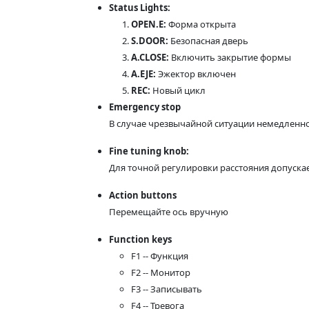
Status Lights:
OPEN.E:
Форма открыта
S.DOOR:
Безопасная дверь
A.CLOSE:
Включить закрытие формы
A.EJE:
Эжектор включен
REC:
Новый цикл
Emergency stop
В случае чрезвычайной ситуации немедленно
Fine tuning knob:
Для точной регулировки расстояния допуск
Action buttons
Перемещайте ось вручную
Function keys
F1 -- Функция
F2 -- Монитор
F3 -- Записывать
F4 -- Тревога