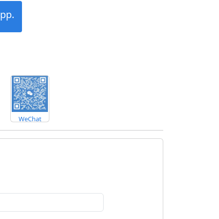
pp.
WeChat